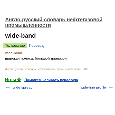
Англо-русский словарь нефтегазовой
промышленности
wide-band
Толкование
Перевод
wide-band
широкая полоса; большой диапазон
Англо-русский словарь нефтегазовой промышленности
.
2011
.
Игры ⚽
Поможем написать курсовую
wide spread
wide-line profile