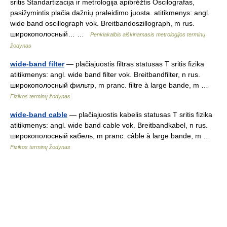
sritis Standartizacija ir metrologija apibrėžtis Oscilografas,
pasižymintis plačia dažnių praleidimo juosta. atitikmenys: angl.
wide band oscillograph vok. Breitbandoszillograph, m rus.
широкополосный… …
Penkiakalbis aiškinamasis metrologijos terminų
žodynas
wide-band filter
— plačiajuostis filtras statusas T sritis fizika
atitikmenys: angl. wide band filter vok. Breitbandfilter, n rus.
широкополосный фильтр, m pranc. filtre à large bande, m …
Fizikos terminų žodynas
wide-band cable
— plačiajuostis kabelis statusas T sritis fizika
atitikmenys: angl. wide band cable vok. Breitbandkabel, n rus.
широкополосный кабель, m pranc. câble à large bande, m …
Fizikos terminų žodynas