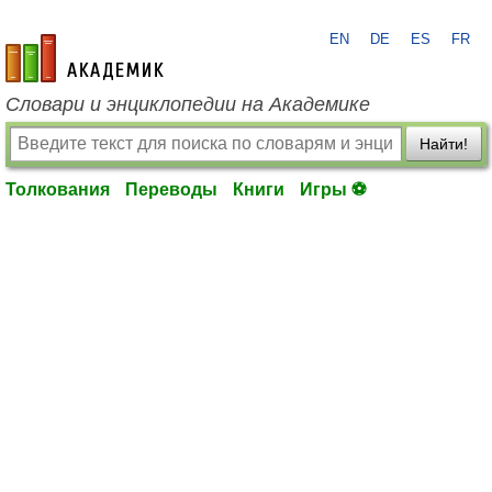
EN
DE
ES
FR
academic.ru
Словари и энциклопедии на Академике
Найти!
Толкования
Переводы
Книги
Игры ⚽