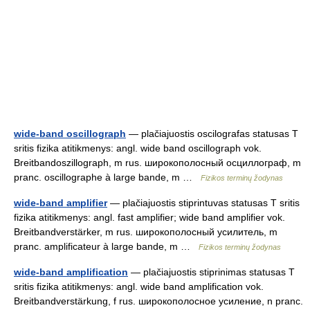
wide-band oscillograph
— plačiajuostis oscilografas statusas T
sritis fizika atitikmenys: angl. wide band oscillograph vok.
Breitbandoszillograph, m rus. широкополосный осциллограф, m
pranc. oscillographe à large bande, m …
Fizikos terminų žodynas
wide-band amplifier
— plačiajuostis stiprintuvas statusas T sritis
fizika atitikmenys: angl. fast amplifier; wide band amplifier vok.
Breitbandverstärker, m rus. широкополосный усилитель, m
pranc. amplificateur à large bande, m …
Fizikos terminų žodynas
wide-band amplification
— plačiajuostis stiprinimas statusas T
sritis fizika atitikmenys: angl. wide band amplification vok.
Breitbandverstärkung, f rus. широкополосное усиление, n pranc.